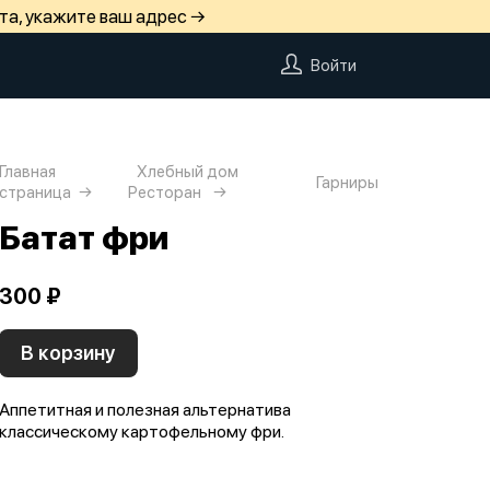
та, укажите ваш адрес →
Войти
Главная
Хлебный дом
Гарниры
страница
Ресторан
Батат фри
300 ₽
В корзину
Аппетитная и полезная альтернатива
классическому картофельному фри.