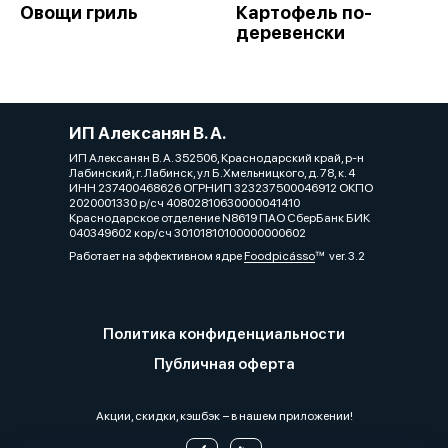
Овощи гриль
Картофель по-
деревенски
ИП Алексанян В. А.
ИП Алексанян В. А. 352506, Краснодарский край, р-н
Лабинский, г. Лабинск, ул Б.Хмельницкого, д. 78, к. 4
ИНН 237400468626 ОГРНИП 323237500046912 ОКПО
2020001330 р/сч 40802810630000041410
Краснодарское отделение N8619 ПАО СберБанк БИК
040349602 кор/сч 30101810100000000602
Работает на эффективном ядре
Foodpicásso
ver. 3.2
Политика конфиденциальности
Публичная оферта
Акции, скидки, кэшбэк − в нашем приложении!