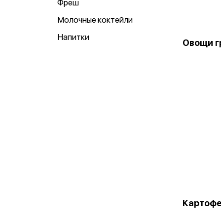
Фреш
Молочные коктейли
Напитки
Овощи г
Картоф