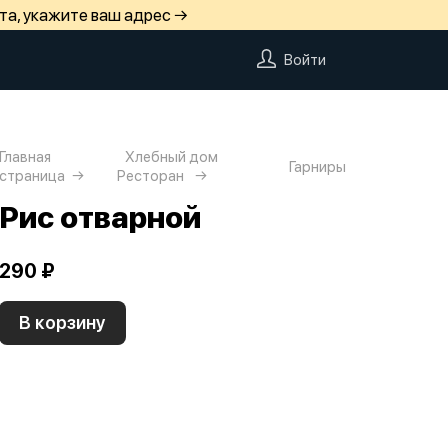
та, укажите ваш адрес →
Войти
Главная
Хлебный дом
Гарниры
страница
Ресторан
Рис отварной
290 ₽
В корзину