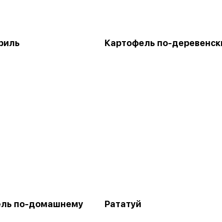
риль
Картофель по-деревенск
ель по-домашнему
Рататуй