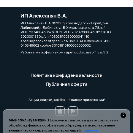
ИП Алексанян В. А.
ИП Алексанян В. А. 352506, Краснодарский край, р-н
Лабинский, г. Лабинск, ул Б.Хмельницкого, д. 78, к. 4
ИНН 237400468626 ОГРНИП 323237500046912 ОКПО
2020001330 р/сч 40802810630000041410
Краснодарское отделение N8619 ПАО СберБанк БИК
040349602 кор/сч 30101810100000000602
Работает на эффективном ядре
Foodpicásso
ver. 3.2
Политика конфиденциальности
Публичная оферта
Акции, скидки, кэшбэк − в нашем приложении!
Мы используем куки.
Пользуясь сайтом, вы даёте согласие на
обработку файлов cookie вашего браузера и использование
аналитических сервисов согласно нашей
политике