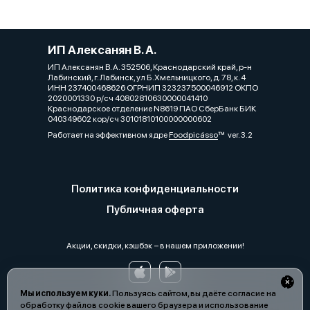
ИП Алексанян В. А.
ИП Алексанян В. А. 352506, Краснодарский край, р-н
Лабинский, г. Лабинск, ул Б.Хмельницкого, д. 78, к. 4
ИНН 237400468626 ОГРНИП 323237500046912 ОКПО
2020001330 р/сч 40802810630000041410
Краснодарское отделение N8619 ПАО СберБанк БИК
040349602 кор/сч 30101810100000000602
Работает на эффективном ядре
Foodpicásso
ver. 3.2
Политика конфиденциальности
Публичная оферта
Акции, скидки, кэшбэк − в нашем приложении!
Мы используем куки.
Пользуясь сайтом, вы даёте согласие на
обработку файлов cookie вашего браузера и использование