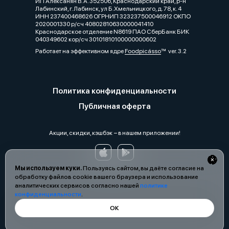
ИП Алексанян В. А. 352506, Краснодарский край, р-н
Лабинский, г. Лабинск, ул Б.Хмельницкого, д. 78, к. 4
ИНН 237400468626 ОГРНИП 323237500046912 ОКПО
2020001330 р/сч 40802810630000041410
Краснодарское отделение N8619 ПАО СберБанк БИК
040349602 кор/сч 30101810100000000602
Работает на эффективном ядре
Foodpicásso
ver. 3.2
Политика конфиденциальности
Публичная оферта
Акции, скидки, кэшбэк − в нашем приложении!
Мы используем куки.
Пользуясь сайтом, вы даёте согласие на
обработку файлов cookie вашего браузера и использование
аналитических сервисов согласно нашей
политике
конфиденциальности
.
ОК