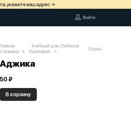
та, укажите ваш адрес →
Войти
Главная
Хлебный дом (Лабинск)
Соусы
страница
Кулинария
Аджика
50 ₽
В корзину