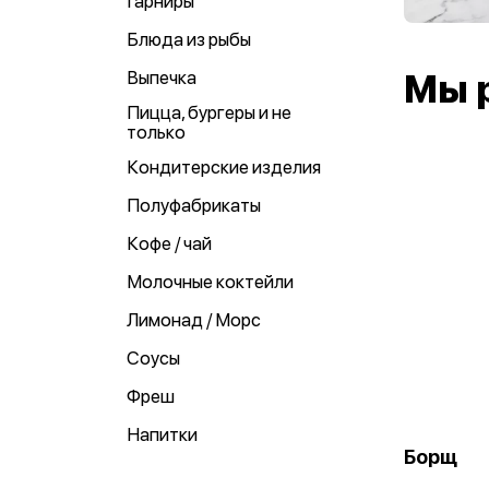
Гарниры
Блюда из рыбы
Выпечка
Мы 
Пицца, бургеры и не
только
Кондитерские изделия
Полуфабрикаты
Кофе / чай
Молочные коктейли
Лимонад / Морс
Соусы
Фреш
Напитки
Борщ