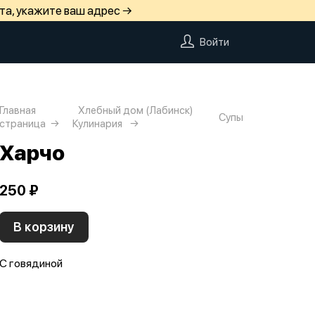
та, укажите ваш адрес →
Войти
Главная
Хлебный дом (Лабинск)
Супы
страница
Кулинария
Харчо
250 ₽
В корзину
С говядиной