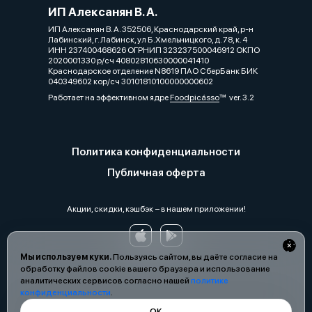
ИП Алексанян В. А.
ИП Алексанян В. А. 352506, Краснодарский край, р-н
Лабинский, г. Лабинск, ул Б.Хмельницкого, д. 78, к. 4
ИНН 237400468626 ОГРНИП 323237500046912 ОКПО
2020001330 р/сч 40802810630000041410
Краснодарское отделение N8619 ПАО СберБанк БИК
040349602 кор/сч 30101810100000000602
Работает на эффективном ядре
Foodpicásso
ver. 3.2
Политика конфиденциальности
Публичная оферта
Акции, скидки, кэшбэк − в нашем приложении!
Мы используем куки.
Пользуясь сайтом, вы даёте согласие на
обработку файлов cookie вашего браузера и использование
аналитических сервисов согласно нашей
политике
конфиденциальности
.
ОК