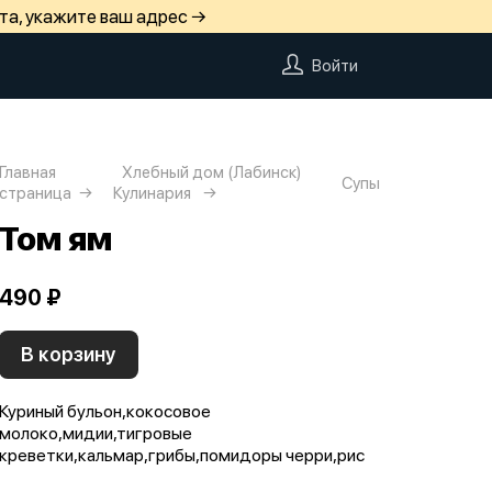
та, укажите ваш адрес →
Войти
Главная
Хлебный дом (Лабинск)
Супы
страница
Кулинария
Том ям
490 ₽
В корзину
Куриный бульон,кокосовое
молоко,мидии,тигровые
креветки,кальмар,грибы,помидоры черри,рис