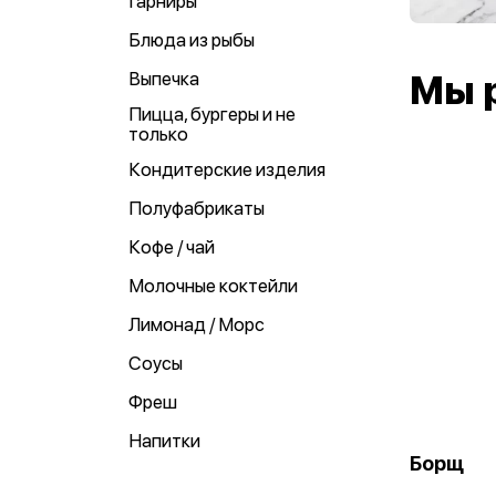
Гарниры
Блюда из рыбы
Выпечка
Мы 
Пицца, бургеры и не
только
Кондитерские изделия
Полуфабрикаты
Кофе / чай
Молочные коктейли
Лимонад / Морс
Соусы
Фреш
Напитки
Борщ