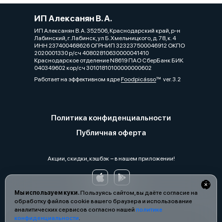
ИП Алексанян В. А.
ИП Алексанян В. А. 352506, Краснодарский край, р-н
Лабинский, г. Лабинск, ул Б.Хмельницкого, д. 78, к. 4
ИНН 237400468626 ОГРНИП 323237500046912 ОКПО
2020001330 р/сч 40802810630000041410
Краснодарское отделение N8619 ПАО СберБанк БИК
040349602 кор/сч 30101810100000000602
Работает на эффективном ядре
Foodpicásso
ver. 3.2
Политика конфиденциальности
Публичная оферта
Акции, скидки, кэшбэк − в нашем приложении!
Мы используем куки.
Пользуясь сайтом, вы даёте согласие на
обработку файлов cookie вашего браузера и использование
аналитических сервисов согласно нашей
политике
конфиденциальности
.