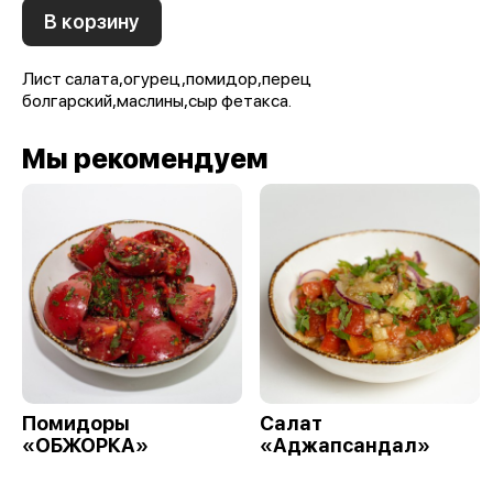
В корзину
Лист салата,огурец,помидор,перец
болгарский,маслины,сыр фетакса.
Мы рекомендуем
Помидоры
Салат
«ОБЖОРКА»
«Аджапсандал»