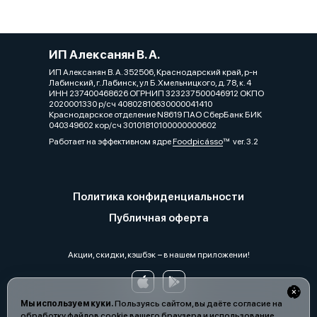
ИП Алексанян В. А.
ИП Алексанян В. А. 352506, Краснодарский край, р-н
Лабинский, г. Лабинск, ул Б.Хмельницкого, д. 78, к. 4
ИНН 237400468626 ОГРНИП 323237500046912 ОКПО
2020001330 р/сч 40802810630000041410
Краснодарское отделение N8619 ПАО СберБанк БИК
040349602 кор/сч 30101810100000000602
Работает на эффективном ядре
Foodpicásso
ver. 3.2
Политика конфиденциальности
Публичная оферта
Акции, скидки, кэшбэк − в нашем приложении!
Мы используем куки.
Пользуясь сайтом, вы даёте согласие на
обработку файлов cookie вашего браузера и использование