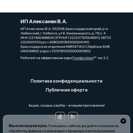
ИП Алексанян В. А.
ИП Алексанян В. А. 352506, Краснодарский край, р-н
Лабинский, г. Лабинск, ул Б.Хмельницкого, д. 78, к. 4
ИНН 237400468626 ОГРНИП 323237500046912 ОКПО
2020001330 р/сч 40802810630000041410
Краснодарское отделение N8619 ПАО СберБанк БИК
040349602 кор/сч 30101810100000000602
Работает на эффективном ядре
Foodpicásso
ver. 3.2
Политика конфиденциальности
Публичная оферта
Акции, скидки, кэшбэк − в нашем приложении!
Мы используем куки.
Пользуясь сайтом, вы даёте согласие на
обработку файлов cookie вашего браузера и использование