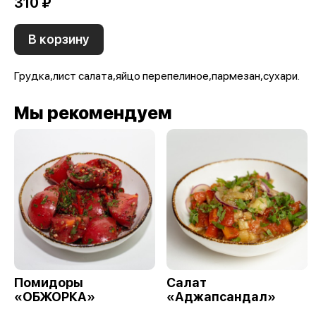
310 ₽
В корзину
Грудка,лист салата,яйцо перепелиное,пармезан,сухари.
Мы рекомендуем
Помидоры
Салат
«ОБЖОРКА»
«Аджапсандал»