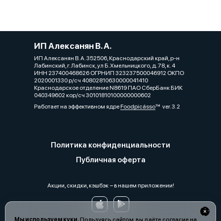
ИП Алексанян В. А.
ИП Алексанян В. А. 352506, Краснодарский край, р-н
Лабинский, г. Лабинск, ул Б.Хмельницкого, д. 78, к. 4
ИНН 237400468626 ОГРНИП 323237500046912 ОКПО
2020001330 р/сч 40802810630000041410
Краснодарское отделение N8619 ПАО СберБанк БИК
040349602 кор/сч 30101810100000000602
Работает на эффективном ядре
Foodpicásso
ver. 3.2
Политика конфиденциальности
Публичная оферта
Акции, скидки, кэшбэк − в нашем приложении!
Мы используем куки.
Пользуясь сайтом, вы даёте согласие на