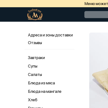
Меню может 
Адреса и зоны доставки
Отзывы
Завтраки
Супы
Салаты
Блюда из мяса
Блюда на мангале
Хлеб