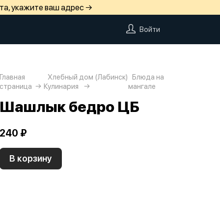
та, укажите ваш адрес →
Войти
Главная
Хлебный дом (Лабинск)
Блюда на
страница
Кулинария
мангале
Шашлык бедро ЦБ
240 ₽
В корзину