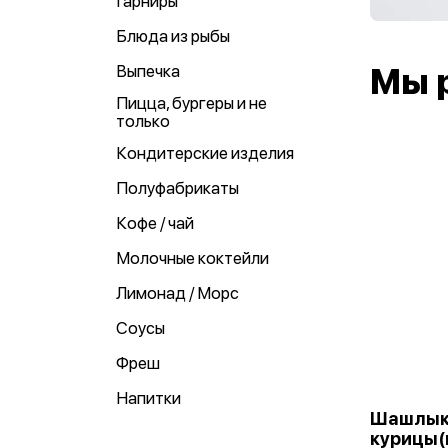
Гарниры
Блюда из рыбы
Выпечка
Мы 
Пицца, бургеры и не
только
Кондитерские изделия
Полуфабрикаты
Кофе / чай
Молочные коктейли
Лимонад / Морс
Соусы
Фреш
Напитки
Шашлык
курицы(