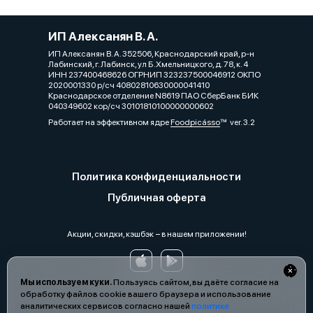
ИП Алексанян В. А.
ИП Алексанян В. А. 352506, Краснодарский край, р-н
Лабинский, г. Лабинск, ул Б.Хмельницкого, д. 78, к. 4
ИНН 237400468626 ОГРНИП 323237500046912 ОКПО
2020001330 р/сч 40802810630000041410
Краснодарское отделение N8619 ПАО СберБанк БИК
040349602 кор/сч 30101810100000000602
Работает на эффективном ядре
Foodpicásso
ver. 3.2
Политика конфиденциальности
Публичная оферта
Акции, скидки, кэшбэк − в нашем приложении!
Мы используем куки.
Пользуясь сайтом, вы даёте согласие на
обработку файлов cookie вашего браузера и использование
аналитических сервисов согласно нашей
политике