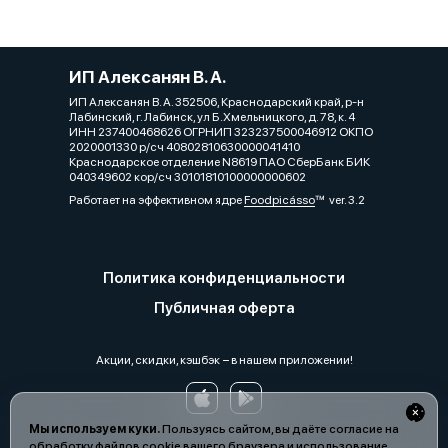
ИП Алексанян В. А.
ИП Алексанян В. А. 352506, Краснодарский край, р-н
Лабинский, г. Лабинск, ул Б.Хмельницкого, д. 78, к. 4
ИНН 237400468626 ОГРНИП 323237500046912 ОКПО
2020001330 р/сч 40802810630000041410
Краснодарское отделение N8619 ПАО СберБанк БИК
040349602 кор/сч 30101810100000000602
Работает на эффективном ядре
Foodpicásso
ver. 3.2
Политика конфиденциальности
Публичная оферта
Акции, скидки, кэшбэк − в нашем приложении!
Мы используем куки.
Пользуясь сайтом, вы даёте согласие на
обработку файлов cookie вашего браузера и использование