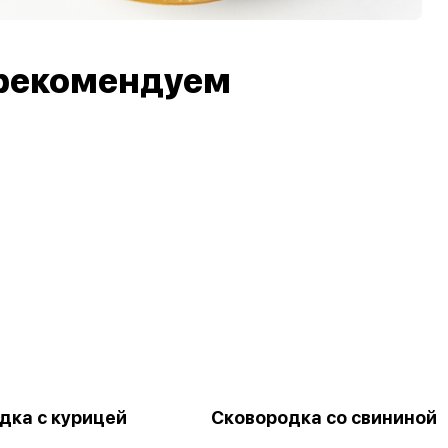
рекомендуем
дка с курицей
Сковородка со свининой