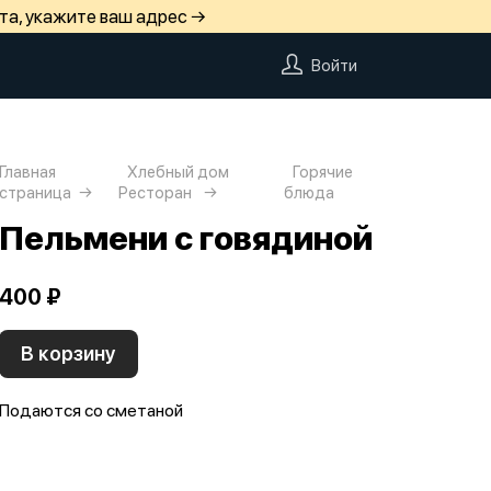
та, укажите ваш адрес →
Войти
Главная
Хлебный дом
Горячие
страница
Ресторан
блюда
Пельмени с говядиной
400 ₽
В корзину
Подаются со сметаной