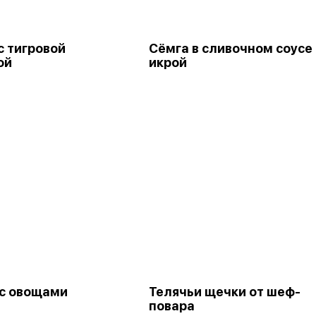
с тигровой
Сёмга в сливочном соусе 
ой
икрой
с овощами
Телячьи щечки от шеф-
повара