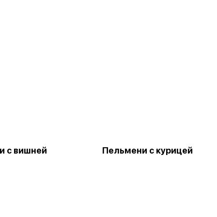
и с вишней
Пельмени с курицей