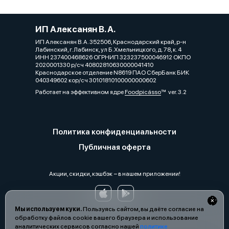
ИП Алексанян В. А.
ИП Алексанян В. А. 352506, Краснодарский край, р-н
Лабинский, г. Лабинск, ул Б.Хмельницкого, д. 78, к. 4
ИНН 237400468626 ОГРНИП 323237500046912 ОКПО
2020001330 р/сч 40802810630000041410
Краснодарское отделение N8619 ПАО СберБанк БИК
040349602 кор/сч 30101810100000000602
Работает на эффективном ядре
Foodpicásso
ver. 3.2
Политика конфиденциальности
Публичная оферта
Акции, скидки, кэшбэк − в нашем приложении!
Мы используем куки.
Пользуясь сайтом, вы даёте согласие на
обработку файлов cookie вашего браузера и использование
аналитических сервисов согласно нашей
политике