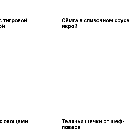
с тигровой
Сёмга в сливочном соусе 
ой
икрой
с овощами
Телячьи щечки от шеф-
повара