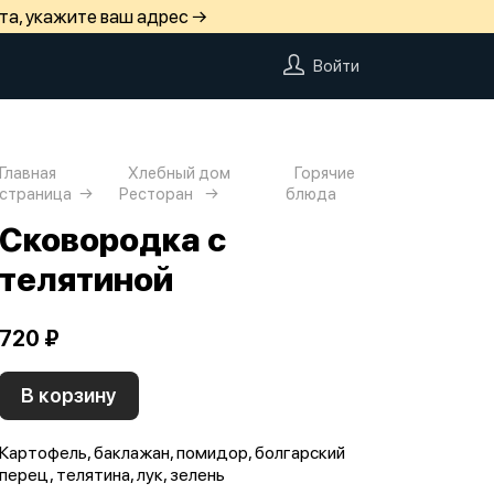
та, укажите ваш адрес →
Войти
Главная
Хлебный дом
Горячие
страница
Ресторан
блюда
Сковородка с
телятиной
720 ₽
В корзину
Картофель, баклажан, помидор, болгарский
перец, телятина, лук, зелень