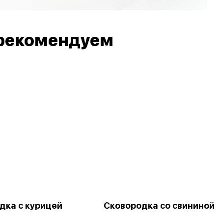
рекомендуем
дка с курицей
Сковородка со свининой