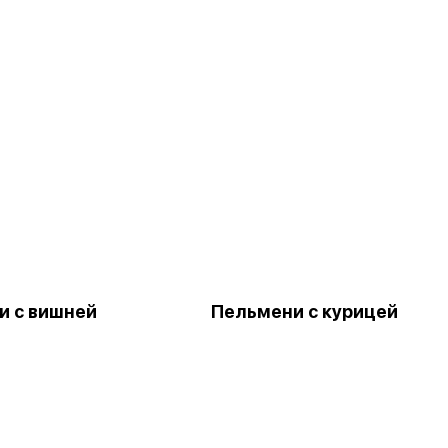
и с вишней
Пельмени с курицей