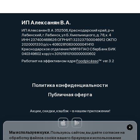
ИП Алексанян В. А.
ИП Алексанян В. А. 352506, Краснодарский край, р-н
Лабинский, г. Лабинск, ул Б.Хмельницкого, д. 78, к. 4
ИНН 237400468626 ОГРНИП 323237500046912 ОКПО
2020001330 р/сч 40802810630000041410
Краснодарское отделение N8619 ПАО СберБанк БИК
040349602 кор/сч 30101810100000000602
Работает на эффективном ядре
Foodpicásso
ver. 3.2
Политика конфиденциальности
Публичная оферта
Акции, скидки, кэшбэк − в нашем приложении!
Мы используем куки.
Пользуясь сайтом, вы даёте согласие на
обработку файлов cookie вашего браузера и использование