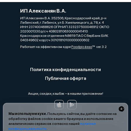
ИП Алексанян В. А.
ИП Алексанян В. А. 352506, Краснодарский край, р-н
Лабинский, г. Лабинск, ул Б.Хмельницкого, д. 78, к. 4
ИНН 237400468626 ОГРНИП 323237500046912 ОКПО
2020001330 р/сч 40802810630000041410
Краснодарское отделение N8619 ПАО СберБанк БИК
040349602 кор/сч 30101810100000000602
Работает на эффективном ядре
Foodpicásso
ver. 3.2
Политика конфиденциальности
Публичная оферта
Акции, скидки, кэшбэк − в нашем приложении!
Мы используем куки.
Пользуясь сайтом, вы даёте согласие на
обработку файлов cookie вашего браузера и использование
аналитических сервисов согласно нашей
политике
конфиденциальности
.