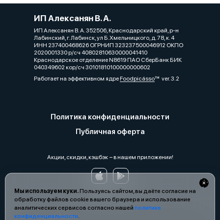
ИП Алексанян В. А.
ИП Алексанян В. А. 352506, Краснодарский край, р-н
Лабинский, г. Лабинск, ул Б.Хмельницкого, д. 78, к. 4
ИНН 237400468626 ОГРНИП 323237500046912 ОКПО
2020001330 р/сч 40802810630000041410
Краснодарское отделение N8619 ПАО СберБанк БИК
040349602 кор/сч 30101810100000000602
Работает на эффективном ядре
Foodpicásso
ver. 3.2
Политика конфиденциальности
Публичная оферта
Акции, скидки, кэшбэк − в нашем приложении!
Мы используем куки.
Пользуясь сайтом, вы даёте согласие на
обработку файлов cookie вашего браузера и использование
аналитических сервисов согласно нашей
политике
конфиденциальности
.