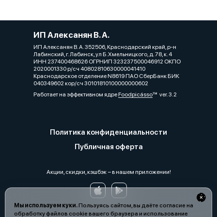
ИП Алексанян В. А.
ИП Алексанян В. А. 352506, Краснодарский край, р-н
Лабинский, г. Лабинск, ул Б.Хмельницкого, д. 78, к. 4
ИНН 237400468626 ОГРНИП 323237500046912 ОКПО
2020001330 р/сч 40802810630000041410
Краснодарское отделение N8619 ПАО СберБанк БИК
040349602 кор/сч 30101810100000000602
Работает на эффективном ядре
Foodpicásso
ver. 3.2
Политика конфиденциальности
Публичная оферта
Акции, скидки, кэшбэк − в нашем приложении!
Мы используем куки.
Пользуясь сайтом, вы даёте согласие на
обработку файлов cookie вашего браузера и использование