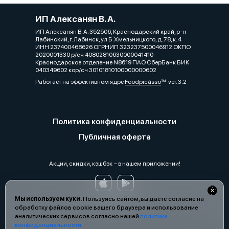
ИП Алексанян В. А.
ИП Алексанян В. А. 352506, Краснодарский край, р-н
Лабинский, г. Лабинск, ул Б.Хмельницкого, д. 78, к. 4
ИНН 237400468626 ОГРНИП 323237500046912 ОКПО
2020001330 р/сч 40802810630000041410
Краснодарское отделение N8619 ПАО СберБанк БИК
040349602 кор/сч 30101810100000000602
Работает на эффективном ядре
Foodpicásso
ver. 3.2
Политика конфиденциальности
Публичная оферта
Акции, скидки, кэшбэк − в нашем приложении!
Мы используем куки.
Пользуясь сайтом, вы даёте согласие на
обработку файлов cookie вашего браузера и использование
аналитических сервисов согласно нашей
политике
конфиденциальности
.