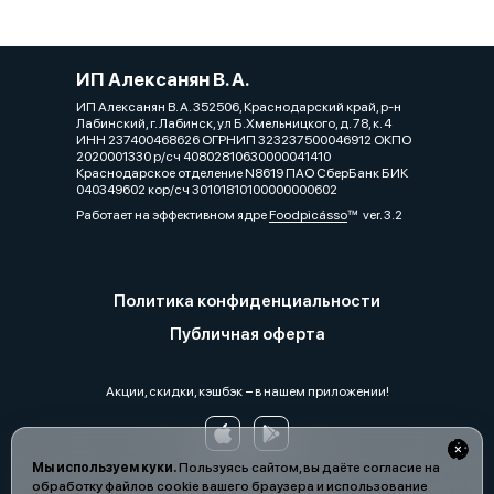
ИП Алексанян В. А.
ИП Алексанян В. А. 352506, Краснодарский край, р-н
Лабинский, г. Лабинск, ул Б.Хмельницкого, д. 78, к. 4
ИНН 237400468626 ОГРНИП 323237500046912 ОКПО
2020001330 р/сч 40802810630000041410
Краснодарское отделение N8619 ПАО СберБанк БИК
040349602 кор/сч 30101810100000000602
Работает на эффективном ядре
Foodpicásso
ver. 3.2
Политика конфиденциальности
Публичная оферта
Акции, скидки, кэшбэк − в нашем приложении!
Мы используем куки.
Пользуясь сайтом, вы даёте согласие на
обработку файлов cookie вашего браузера и использование