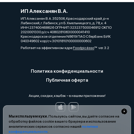
ИП Алексанян В. А.
ИП Алексанян В. А. 352506, Краснодарский край, р-н
Лабинский, г. Лабинск, ул Б.Хмельницкого, д. 78, к. 4
ИНН 237400468626 ОГРНИП 323237500046912 ОКПО
2020001330 р/сч 40802810630000041410
Краснодарское отделение N8619 ПАО СберБанк БИК
040349602 кор/сч 30101810100000000602
Работает на эффективном ядре
Foodpicásso
ver. 3.2
Политика конфиденциальности
Публичная оферта
Акции, скидки, кэшбэк − в нашем приложении!
Мы используем куки.
Пользуясь сайтом, вы даёте согласие на
обработку файлов cookie вашего браузера и использование
аналитических сервисов согласно нашей
политике
конфиденциальности
.